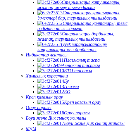
Стерилизация катушкалары,
жалпақ, жылу тығыздағыш
Стерилизация қапшықтары,
ілмектері бар, термиялық тығыздағыш
Стерилизация қалталары, тегіс,
өздігінен тығыздалған
Стерилизация дорбалары,
жалпақ, термиялық тығыздағыш
Tyvek зарарсыздандыру
катушкалары мен дорбалары
Индикатор лентасы
Плазмалық таспа
Автоклав таспасы
ETO таспасы
Химиялық көрсеткіш
Бу
Плазма
EO
Креп қағазын орау
Креп қағазын орау
Орау парағы
Орау парағы
Боуи және Дик сынақ жинағы
Боуи және Дик сынақ жинағы
МДМ