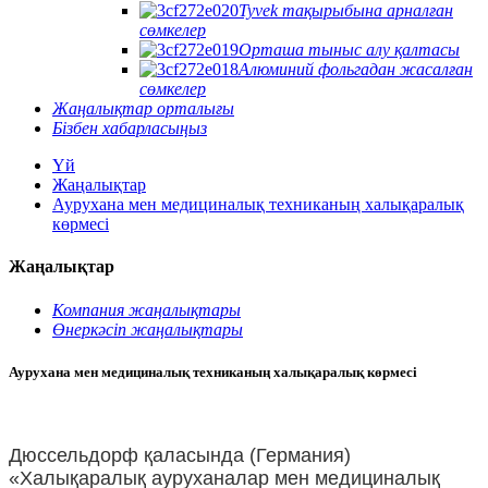
Tyvek тақырыбына арналған
сөмкелер
Орташа тыныс алу қалтасы
Алюминий фольгадан жасалған
сөмкелер
Жаңалықтар орталығы
Бізбен хабарласыңыз
Үй
Жаңалықтар
Аурухана мен медициналық техниканың халықаралық
көрмесі
Жаңалықтар
Компания жаңалықтары
Өнеркәсіп жаңалықтары
Аурухана мен медициналық техниканың халықаралық көрмесі
Дюссельдорф қаласында (Германия)
«Халықаралық ауруханалар мен медициналық