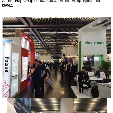
дәрігерлер.Олар сондай-ақ әлемнің түкпір-түкпірінен
келеді.