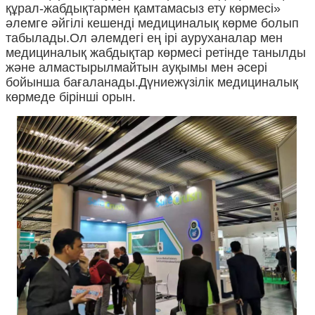
құрал-жабдықтармен қамтамасыз ету көрмесі»
әлемге әйгілі кешенді медициналық көрме болып
табылады.Ол әлемдегі ең ірі ауруханалар мен
медициналық жабдықтар көрмесі ретінде танылды
және алмастырылмайтын ауқымы мен әсері
бойынша бағаланады.Дүниежүзілік медициналық
көрмеде бірінші орын.