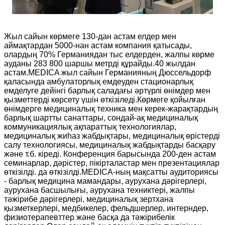
Жыл сайын көрмеге 130-дан астам елдер мен
аймақтардан 5000-нан астам компания қатысады,
олардың 70% Германиядан тыс елдерден, жалпы көрме
ауданы 283 800 шаршы метрді құрайды.40 жылдан
астам.MEDICA жыл сайын Германияның Дюссельдорф
қаласында амбулаторлық емдеуден стационарлық
емделуге дейінгі барлық саладағы әртүрлі өнімдер мен
қызметтерді көрсету үшін өткізіледі.Көрмеге қойылған
өнімдерге медициналық техника мен керек-жарақтардың
барлық шартты санаттары, сондай-ақ медициналық
коммуникациялық ақпараттық технологиялар,
медициналық жиһаз жабдықтары, медициналық өрістерді
салу технологиясы, медициналық жабдықтарды басқару
және т.б. кіреді. Конференция барысында 200-ден астам
семинарлар, дәрістер, пікірталастар мен презентациялар
өткізілді. да өткізілді.MEDICA-ның мақсатты аудиториясы
- барлық медицина мамандары, аурухана дәрігерлері,
аурухана басшылығы, аурухана техниктері, жалпы
тәжірибе дәрігерлері, медициналық зертхана
қызметкерлері, медбикелер, фельдшерлер, интерндер,
физиотерапевттер және басқа да тәжірибелік