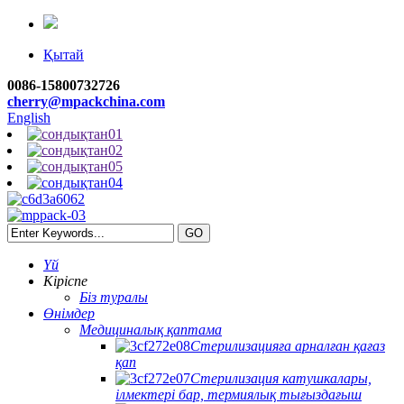
Қытай
0086-15800732726
cherry@mpackchina.com
English
Үй
Кіріспе
Біз туралы
Өнімдер
Медициналық қаптама
Стерилизацияға арналған қағаз
қап
Стерилизация катушкалары,
ілмектері бар, термиялық тығыздағыш