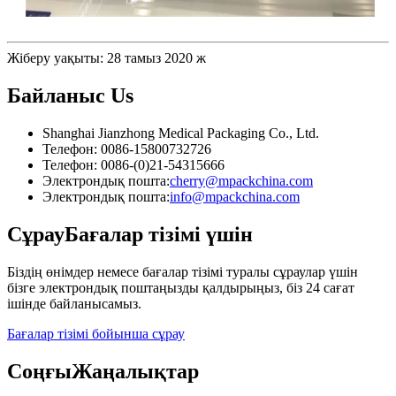
Жіберу уақыты: 28 тамыз 2020 ж
Байланыс
Us
Shanghai Jianzhong Medical Packaging Co., Ltd.
Телефон: 0086-15800732726
Телефон: 0086-(0)21-54315666
Электрондық пошта:
cherry@mpackchina.com
Электрондық пошта:
info@mpackchina.com
Сұрау
Бағалар тізімі үшін
Біздің өнімдер немесе бағалар тізімі туралы сұраулар үшін
бізге электрондық поштаңызды қалдырыңыз, біз 24 сағат
ішінде байланысамыз.
Бағалар тізімі бойынша сұрау
Соңғы
Жаңалықтар