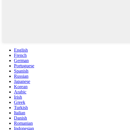
English
French
German
Portuguese
Spanish
Russian
Japanese
Korean
Arabic
Irish
Greek
Turkish
Italian
Danish
Romanian
Indonesian