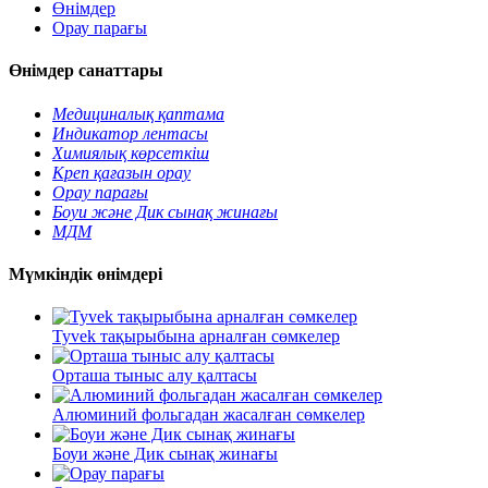
Өнімдер
Орау парағы
Өнімдер санаттары
Медициналық қаптама
Индикатор лентасы
Химиялық көрсеткіш
Креп қағазын орау
Орау парағы
Боуи және Дик сынақ жинағы
МДМ
Мүмкіндік өнімдері
Tyvek тақырыбына арналған сөмкелер
Орташа тыныс алу қалтасы
Алюминий фольгадан жасалған сөмкелер
Боуи және Дик сынақ жинағы