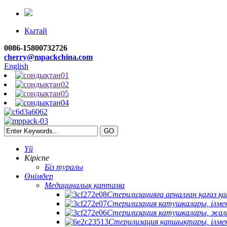
Қытай
0086-15800732726
cherry@mpackchina.com
English
Үй
Кіріспе
Біз туралы
Өнімдер
Медициналық қаптама
Стерилизацияға арналған қағаз қа
Стерилизация катушкалары, ілме
Стерилизация катушкалары, жа
Стерилизация қапшықтары, ілме