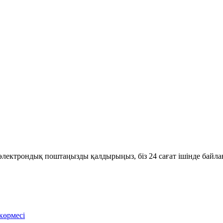
ге электрондық поштаңызды қалдырыңыз, біз 24 сағат ішінде байл