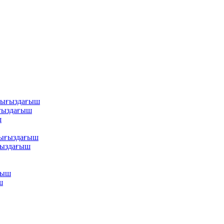
ығыздағыш
ғыздағыш
ш