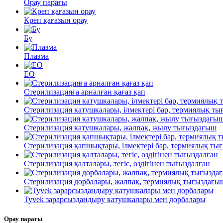
Орау парағы
Креп қағазын орау
Бу
Плазма
EO
Стерилизацияға арналған қағаз қап
Стерилизация катушкалары, ілмектері бар, термиялық т
Стерилизация катушкалары, жалпақ, жылу тығыздағыш
Стерилизация қапшықтары, ілмектері бар, термиялық ты
Стерилизация қалталары, тегіс, өздігінен тығыздалған
Стерилизация дорбалары, жалпақ, термиялық тығыздағы
Tyvek зарарсыздандыру катушкалары мен дорбалары
Орау парағы