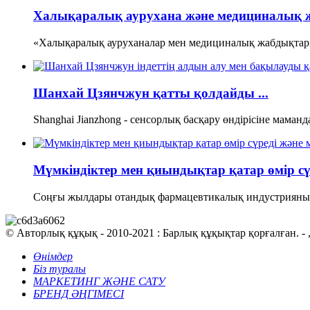
Халықаралық аурухана және медициналық ж
«Халықаралық ауруханалар мен медициналық жабдықтарме
Шанхай Цзянчжун қатты қолдайды ...
Shanghai Jianzhong - сенсорлық басқару өндірісіне маманд
Мүмкіндіктер мен қиындықтар қатар өмір сүр
Соңғы жылдары отандық фармацевтикалық индустрияны
© Авторлық құқық - 2010-2021 : Барлық құқықтар қорғалған. - , , 
Өнімдер
Біз туралы
МАРКЕТИНГ ЖӘНЕ САТУ
БРЕНД ӘҢГІМЕСІ