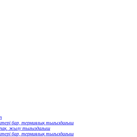
п
ктері бар, термиялық тығыздағыш
лпақ, жылу тығыздағыш
ктері бар, термиялық тығыздағыш