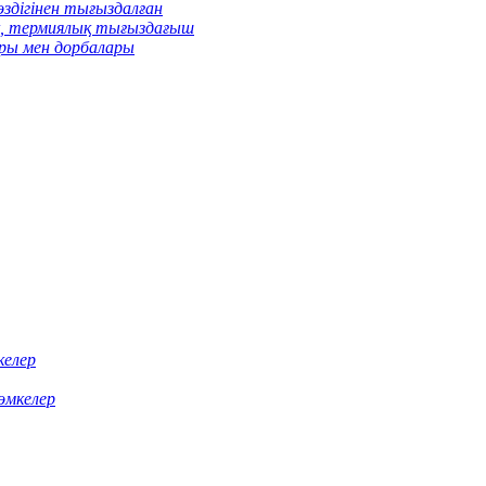
өздігінен тығыздалған
қ, термиялық тығыздағыш
ры мен дорбалары
келер
өмкелер