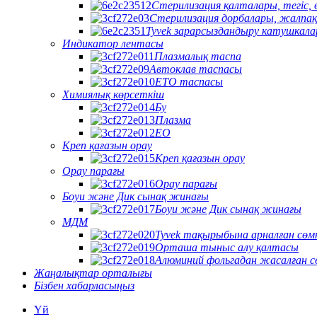
Стерилизация қалталары, тегіс, 
Стерилизация дорбалары, жалпа
Tyvek зарарсыздандыру катушкала
Индикатор лентасы
Плазмалық таспа
Автоклав таспасы
ETO таспасы
Химиялық көрсеткіш
Бу
Плазма
EO
Креп қағазын орау
Креп қағазын орау
Орау парағы
Орау парағы
Боуи және Дик сынақ жинағы
Боуи және Дик сынақ жинағы
МДМ
Tyvek тақырыбына арналған сөм
Орташа тыныс алу қалтасы
Алюминий фольгадан жасалған с
Жаңалықтар орталығы
Бізбен хабарласыңыз
Үй