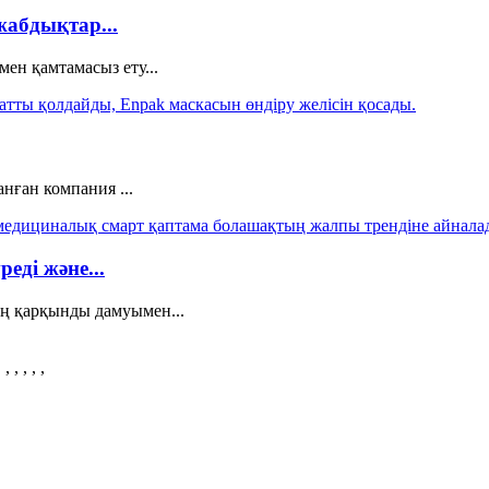
абдықтар...
н қамтамасыз ету...
анған компания ...
еді және...
ң қарқынды дамуымен...
, , , ,