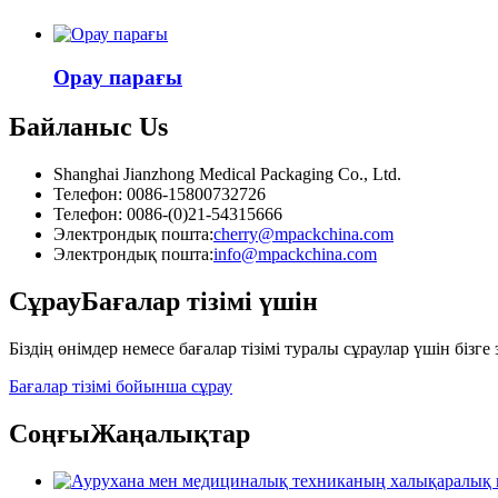
Орау парағы
Байланыс
Us
Shanghai Jianzhong Medical Packaging Co., Ltd.
Телефон: 0086-15800732726
Телефон: 0086-(0)21-54315666
Электрондық пошта:
cherry@mpackchina.com
Электрондық пошта:
info@mpackchina.com
Сұрау
Бағалар тізімі үшін
Біздің өнімдер немесе бағалар тізімі туралы сұраулар үшін біз
Бағалар тізімі бойынша сұрау
Соңғы
Жаңалықтар